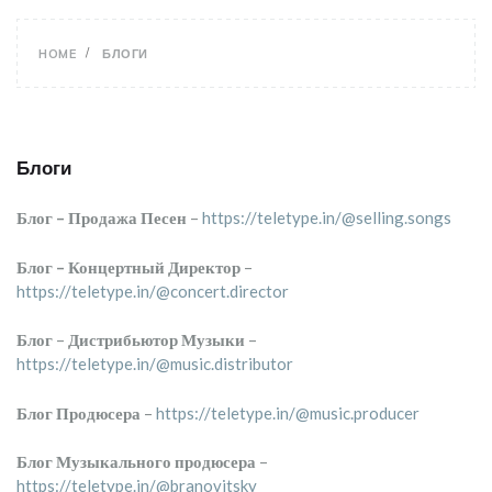
HOME
БЛОГИ
Блоги
Блог – Продажа Песен
–
https://teletype.in/@selling.songs
Блог – Концертный Директор
–
https://teletype.in/@concert.director
Блог
–
Дистрибьютор Музыки
–
https://teletype.in/@music.distributor
Блог Продюсера
–
https://teletype.in/@music.producer
Блог Музыкального продюсера
–
https://teletype.in/@branovitsky